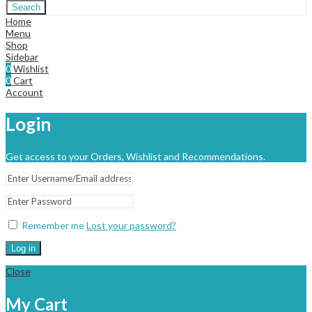
Search
Home
Menu
Shop
Sidebar
0
Wishlist
0
Cart
Account
Login
Get access to your Orders, Wishlist and Recommendations.
Remember me
Lost your password?
Log in
Close
My Cart