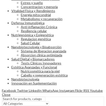
Estres y sueño
Concentracion y menoria
Vitalidad Fisíca y Rendimiento
Energía mitocondrial
Metabolismo y recuperación
Defensa Inmunológica
Anti-inflamación Crónica
Resiliencia celular
Nutrigenómica y Epigenética
Regulacion genética
Salud Celular
Nanobiotecnología y Bioabsorción
Sistema de liberacion avanzada
Absorcion clínica optimizada
Salud Digital y Biomarcadores
Tests Clínicos Innovadores
Estética Avanzadas y Funcional
Nutricosmética para la piel
Cabello y regeneración estética
Nanobiotecnología
Innovación en Suplementación
Facebook
Twitter
LinkedIn
WhatsApp
Instagram
Flickr
RSS
Youtube
Close