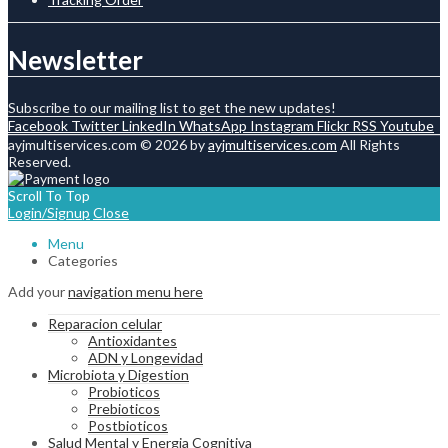
Newsletter
Subscribe to our mailing list to get the new updates!
Facebook
Twitter
LinkedIn
WhatsApp
Instagram
Flickr
RSS
Youtube
ayjmultiservices.com © 2026 by
ayjmultiservices.com
All Rights
Reserved.
Scroll To Top
Login/Signup
Close
Menu
Categories
Add your
navigation menu here
Reparacion celular
Antioxidantes
ADN y Longevidad
Microbiota y Digestion
Probioticos
Prebioticos
Postbioticos
Salud Mental y Energia Cognitiva