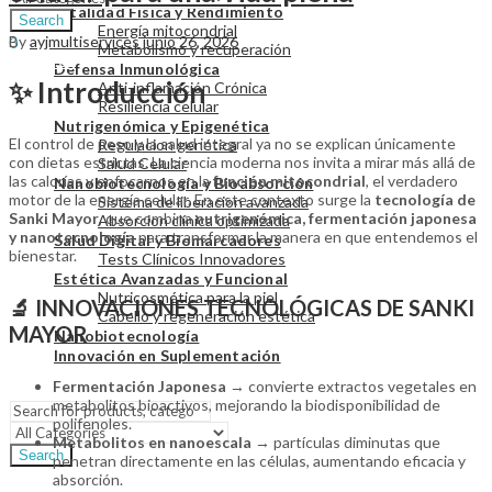
Vitalidad Fisíca y Rendimiento
Search
Energía mitocondrial
By
ayjmultiservices
junio 26, 2026
0
Metabolismo y recuperación
$
0.00
Cart
Defensa Inmunológica
✨ Introducción
Anti-inflamación Crónica
Resiliencia celular
Nutrigenómica y Epigenética
El control de peso y la salud integral ya no se explican únicamente
Regulacion genética
con dietas estrictas. La ciencia moderna nos invita a mirar más allá de
Salud Celular
las calorías y enfocarnos en la
función mitocondrial
, el verdadero
Nanobiotecnología y Bioabsorción
motor de la energía celular. En este contexto surge la
tecnología de
Sistema de liberacion avanzada
Sanki Mayor
, que combina
nutrigenómica, fermentación japonesa
Absorcion clínica optimizada
y nanotecnología
para transformar la manera en que entendemos el
Salud Digital y Biomarcadores
bienestar.
Tests Clínicos Innovadores
Estética Avanzadas y Funcional
Nutricosmética para la piel
🔬 INNOVACIONES TECNOLÓGICAS DE SANKI
Cabello y regeneración estética
MAYOR
Nanobiotecnología
Innovación en Suplementación
Fermentación Japonesa
→ convierte extractos vegetales en
No Menu Set
metabolitos bioactivos, mejorando la biodisponibilidad de
polifenoles.
Metabolitos en nanoescala
→ partículas diminutas que
Search
penetran directamente en las células, aumentando eficacia y
absorción.