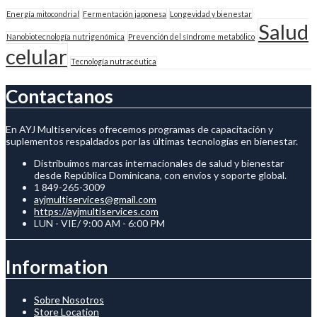
Energía mitocondrial
Fermentación japonesa
Longevidad y bienestar
Salud
Nanobiotecnología nutrigenómica
Prevención del síndrome metabólico
celular
Tecnología nutracéutica
Contactanos
En AYJ Multiservices ofrecemos programas de capacitación y
suplementos respaldados por las últimas tecnologías en bienestar.
Distribuimos marcas internacionales de salud y bienestar
desde República Dominicana, con envíos y soporte global.
1 849-265-3009
ayjmultiservices@gmail.com
https://ayjmultiservices.com
LUN - VIE/ 9:00 AM - 6:00 PM
Information
Sobre Nosotros
Store Location