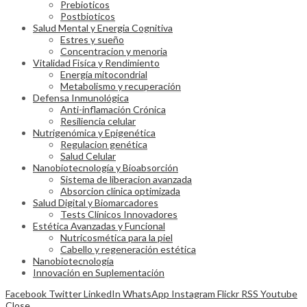
Prebioticos
Postbioticos
Salud Mental y Energia Cognitiva
Estres y sueño
Concentracion y menoria
Vitalidad Fisíca y Rendimiento
Energía mitocondrial
Metabolismo y recuperación
Defensa Inmunológica
Anti-inflamación Crónica
Resiliencia celular
Nutrigenómica y Epigenética
Regulacion genética
Salud Celular
Nanobiotecnología y Bioabsorción
Sistema de liberacion avanzada
Absorcion clínica optimizada
Salud Digital y Biomarcadores
Tests Clínicos Innovadores
Estética Avanzadas y Funcional
Nutricosmética para la piel
Cabello y regeneración estética
Nanobiotecnología
Innovación en Suplementación
Facebook
Twitter
LinkedIn
WhatsApp
Instagram
Flickr
RSS
Youtube
Close