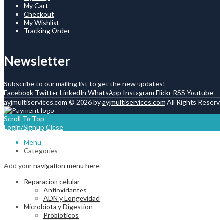
My Cart
Checkout
My Wishlist
Tracking Order
Newsletter
Subscribe to our mailing list to get the new updates!
Facebook
Twitter
LinkedIn
WhatsApp
Instagram
Flickr
RSS
Youtube
ayjmultiservices.com © 2026 by
ayjmultiservices.com
All Rights Reserv
Scroll To Top
Login/Signup
Close
Menu
Categories
Add your
navigation menu here
Reparacion celular
Antioxidantes
ADN y Longevidad
Microbiota y Digestion
Probioticos