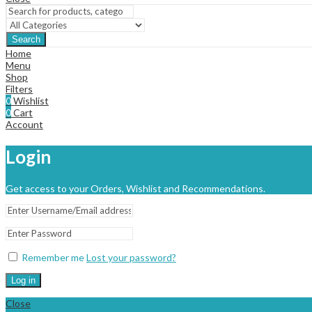
Search
Home
Menu
Shop
Filters
0
Wishlist
0
Cart
Account
Login
Get access to your Orders, Wishlist and Recommendations.
Remember me
Lost your password?
Log in
Close