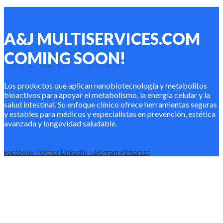
A&J MULTISERVICES.COM
COMING SOON!
Los productos que aplican nanobiotecnología y metabolitos
bioactivos para apoyar el metabolismo, la energía celular y la
salud intestinal. Su enfoque clínico ofrece herramientas seguras
y estables para médicos y especialistas en prevención, estética
avanzada y longevidad saludable.
Facebook
Twitter
LinkedIn
Telegram
Pinterest