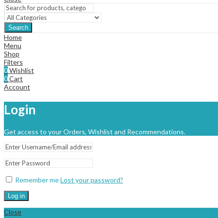
Search
Home
Menu
Shop
Filters
0
Wishlist
0
Cart
Account
Login
Get access to your Orders, Wishlist and Recommendations.
Remember me
Lost your password?
Log in
Close