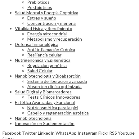
Prebioticos
Postbioticos
Salud Mental y Energia Cognitiva
Estres y sueño
Concentracion y menoria
Vitalidad Fisíca y Rendimiento
Energía mitocondrial
Metabolismo y recuperación
Defensa Inmunológica
Anti-inflamación Crónica
Resiliencia celular
Nutrigenómica y Epigenética
Regulacion genética
Salud Celular
Nanobiotecnología y Bioabsorción
Sistema de liberacion avanzada
Absorcion clínica optimizada
Salud Digital y Biomarcadores
Tests Clínicos Innovadores
Estética Avanzadas y Funcional
Nutricosmética para la piel
Cabello y regeneración estética
Nanobiotecnología
Innovación en Suplementación
Facebook
Twitter
LinkedIn
WhatsApp
Instagram
Flickr
RSS
Youtube
Close