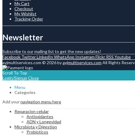
My Cart
Checkout
My Wishlist
Tracking Order
Newsletter
Subscribe to our mailing list to get the new updates!
Facebook
Twitter
LinkedIn
WhatsApp
Instagram
Flickr
RSS
Youtube
ayjmultiservices.com © 2026 by
ayjmultiservices.com
All Rights Reserv
Scroll To Top
Login/Signup
Close
Menu
Categories
Add your
navigation menu here
Reparacion celular
Antioxidantes
ADN y Longevidad
Microbiota y Digestion
Probioticos